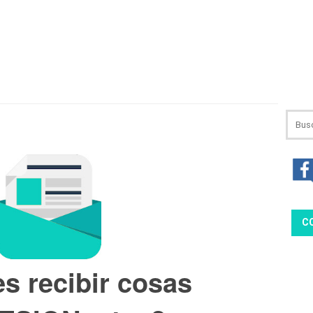
C
s recibir cosas