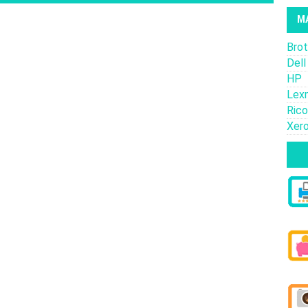
M
Brot
Dell
HP
Lex
Ric
Xer