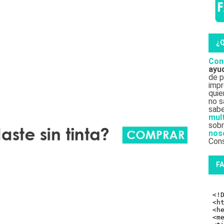
¿
Con
ayu
de p
impr
qui
no s
sab
mul
sobr
nos
Cons
F