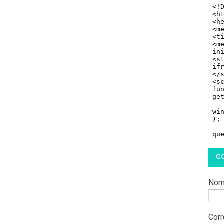
C
Nom
Corr